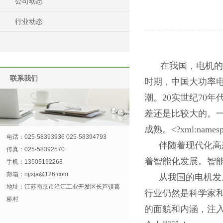
公司动态
行业动态
在我国，电机的
联系我们
时期，中国大功率
潮。
20
实世纪
70
年
差还是比较大的。
成熟。
<?xml:namespa
电话：025-58393936 025-58394793
伴随着现代化高
传真：025-58392570
着智能化发展。智
手机：13505192263
邮箱：
njjxja@126.com
从我国的电机发
地址：江苏南京市沿江工业开发区长芦镇葛
行业仍然是科学家
桥村
的面貌和内涵，注